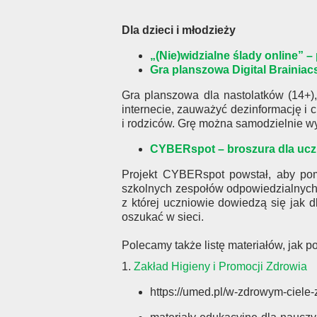
Dla dzieci i młodzieży
„(Nie)widzialne ślady online” –
Gra planszowa
Digital Brainiac
Gra planszowa dla nastolatków (14+), 
internecie, zauważyć dezinformację i 
i rodziców. Grę można samodzielnie wy
CYBERspot – broszura dla uc
Projekt CYBERspot powstał, aby pom
szkolnych zespołów odpowiedzialnych 
z której uczniowie dowiedzą się jak 
oszukać w sieci.
Polecamy także listę materiałów, jak po
1.
Zakład Higieny i Promocji Zdrowia
https://umed.pl/w-zdrowym-ciele-