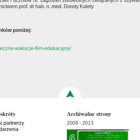
ycieli i uczniów nt. zagrożeń zdrowotnych związanych z używ
ctwem prof. dr hab. n. med. Doroty Kalety
nków poniżej:
ieczne-wakacje-film-edukacyjny/
skróty
Archiwalne strony
i partnerzy
2009 - 2013
arzenia