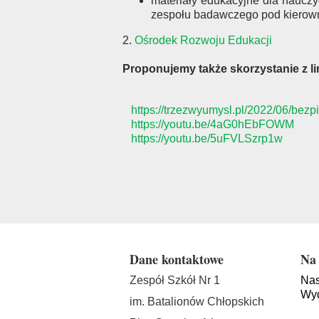
materiały edukacyjne dla naucz
zespołu badawczego pod kierowni
2.
Ośrodek Rozwoju Edukacji
Proponujemy także skorzystanie z li
https://trzezwyumysl.pl/2022/06/bezp
https://youtu.be/4aG0hEbFOWM
https://youtu.be/5uFVLSzrp1w
Dane kontaktowe
Na 
Zespół Szkół Nr 1
Nas
Wyd
im. Batalionów Chłopskich