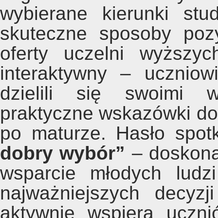
wybierane kierunki stu
skuteczne sposoby pozy
oferty uczelni wyższyc
interaktywny – uczniow
dzielili się swoimi w
praktyczne wskazówki do
po maturze. Hasło spo
dobry wybór”
– doskonal
wsparcie młodych ludz
najważniejszych decyz
aktywnie wspiera uczn