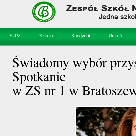
SzPZ
Szkoła
Kandydat
Uczeń
Świadomy wybór przys
Spotkanie
w ZS nr 1 w Bratosze